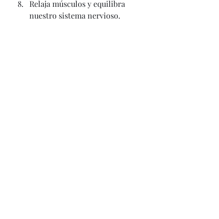
Relaja músculos y equilibra 
nuestro sistema nervioso.
Entre muchas otras cosas 
beneficiosas para nuestro 
organismo... 
¿Todavía sigues pensándotelo?