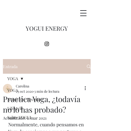
YOGUI ENERGY
Entrada
YOGA
Carolina
YOGA
23 oct 2020
3 min de lectura
Practica Yoga, ¿todavía
Nutrición-Recetas
no lo has probado?
Lifestyle
Saber YOGUI
Actualizado:
11 mar 2021
Normalmente, cuando pensamos en 